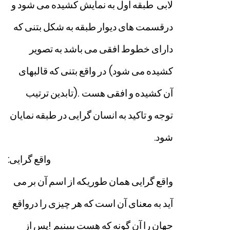
لابی
طبقه
اول
به
نمایش
کشیده
می
شود
و
درقسمت
های
دیوار
طبقه
به
شکل
بتنی
که
دارای
خطوط
افقی
می
باشد
به
تصویر
کشیده
می
شود
(
در
واقع
بتنی
که
قالبهای
آن
کشیده
و
افقی
هست
).
تابدین
ترتیب
توجه
و
تاکید
به
انسان
گرایی
در
طبقه
نمایان
شود
.
واقع
گرایی
:
واقع
گرایی
همان
طوریکه
از
اسم
آن
بر
می
آید
به
معنای
آن
است
که
هر
چیزی
را
درواقع
جهان
را
آن
گونه
که
هست
ببینیم
!
پس
از