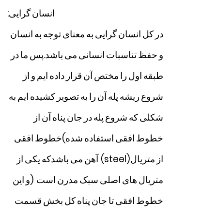
انسان
گرایی
:
در
کل
انسان
گرایی
به
معنای
توجه
به
انسان
و
حفظ
تناسبات
انسانی
می
باشد
.
پس
ما
در
طبقه
اول
را
مختص
آن
قرار
داده
ایم
و
از
شروع
ریشه
پله
آن
را
به
تصویر
کشیده
ایم
به
شکلی
که
شروع
پله
در
جان
پناه
آن
از
خطوط
افقی
استفاده
شده
(
خطوط
افقی
از
متریال
(steel)
آهن
می
باشدکه
یکی
از
متریال
های
اصلی
سبک
مدرن
است
)
و
این
خطوط
افقی
تا
جان
پناه
کل
بخش
قسمت