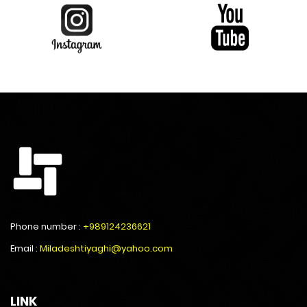
Phone number :
+989124236621
Email :
Miladeshtiyaghi@yahoo.com
LINK