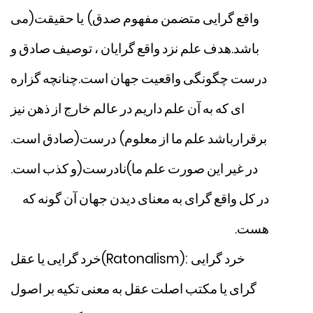
واقع
گرایی
متضمن
مفهوم
صدق
(
یا
حقیقت
)
می
باشد
.
هدف
علم
نزد
واقع
گرایان
،
توصیف
صادق
و
درست
چگونگی
واقعیت
جهان
است
.
چنانچه
گزاره
ای
که
به
آن
علم
داریم
در
عالم
خارج
از
ذهن
نیز
برقرارباشد
علم
ما
از
معلوم
(
درست
)
صادق
است
.
در
غیر
این
صورت
علم
ما
(
نادرست
)
و
کذب
است
.
در
کل
واقع
گرای
به
معنای
دیدن
جهان
آن
گونه
که
هست
.
خرد
گرایی
(Ratonalism):
خرد
گرایی
یا
عقل
گرای
یا
مکتب
اصلت
عقل
به
معنی
تکیه
بر
اصول