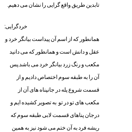
تابدین
طریق
واقع
گرایی
را
نشان
می
دهیم
.
خردگرایی
:
همانطور
که
از
اسم
آن
پیداست
بیانگر
خرد
و
عقل
و
دانش
است
و
همانطور
که
می
دانید
مکعب
و
رنگ
زرد
بیانگر
خرد
می
باشد
.
پس
آن
را
به
طبقه
سوم
اختصاص
دادیم
و
از
قسمت
شروع
پله
در
جانپناه
های
آن
از
مکعب
های
تو
در
تو
به
تصویر
کشیده
ایم
و
درجان
پناهای
قسمت
لابی
طبقه
سوم
که
ریشه
فرد
به
آن
ختم
می
شود
نیز
به
همین