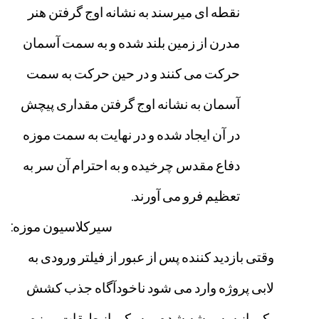
نقطه
ای
میرسند
به
نشانه
اوج
گرفتن
هنر
مدرن
از
زمین
بلند
شده
و
به
سمت
آسمان
حرکت
می
کنند
و
در
حین
حرکت
به
سمت
آسمان
به
نشانه
اوج
گرفتن
مقداری
پیچش
در
آن
ایجاد
شده
و
در
نهایت
به
سمت
موزه
دفاع
مقدس
چرخیده
و
به
احترام
آن
سر
به
تعظیم
فرو
می
آورند
.
سیرکلاسیون
موزه
:
وقتی
بازدید
کننده
پس
از
عبور
از
فیلتر
ورودی
به
لابی
پروژه
وارد
می
شود
ناخودآگاه
جذب
کشش
یکی
از
سه
ریشه
شده
و
به
یکی
از
طبقات
موزه