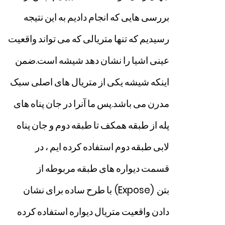
بررسی
هایی
که
انجام
دادیم
به
این
نتیجه
رسیدیم
که
تنها
متریالی
که
می
تواند
واقعیت
عینی
اشیا
را
نشان
دهد
شیشه
است
.
ضمن
اینکه
شیشه
یکی
از
متریال
های
اصلی
سبک
مدرن
می
باشد
.
پس
ما
آنرا
در
جان
پناه
های
پله
از
طبقه
همکف
تا
طبقه
دوم
و
جان
پناه
لابی
طبقه
دوم
استفاده
کرده
ایم
،
در
قسمت
دیواره
های
طبقه
مربوطه
از
بتن
(Expose)
با
طرح
ساده
برای
نشان
دادن
واقعیت
متریال
دیواره
استفاده
کرده