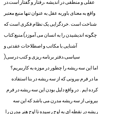
عقلی
و
منطقی
در
اندیشه
،رفتار
و
گفتار
است
.
در
واقع
به
معنای
باوربه
عقل
به
عنوان
تنها
منبع
معتبر
شناخت
است
.
خردگرایی
یک
نظام
فکری
است
که
چگونه
اندیشیدن
را
به
انسان
می
آموزد
.(
منبع
:
کتاب
آشنایی
با
مکاتب
و
اصطلاحات
عقدتی
و
سیاسی،دفتر
برنامه
ریزی
و
کتب
درسی
)
اما
این
سه
ریشه
را
چطور
در
موزه
به
کارببریم؟
ما
در
فرم
بیرونی
که
از
سه
ریشه
در
بنا
استفاده
کرده
ایم
.
در
واقع
دلیل
بودن
این
سه
ریشه
در
فرم
بیرونی
از
سه
ریشه
مدرن
می
باشد
که
این
سه
ریشه
در
نقطه
ای
به
اوج
رسیده
تا
اوج
هنر
مدرن
را