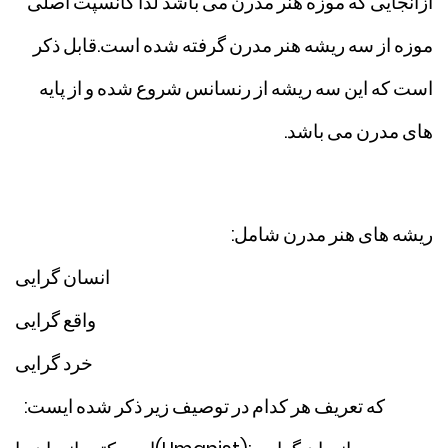
ازآنجایی
که
موزه
هنر
مدرن
می
باشد
لذا
کانسپت
اصلی
موزه
از
سه
ریشه
هنر
مدرن
گرفته
شده
است
.
قابل
ذکر
است
که
این
سه
ریشه
از
رنسانس
شروع
شده
و
از
پایه
های
مدرن
می
باشد
.
ریشه
های
هنر
مدرن
شامل
:
انسان
گرایی
واقع
گرایی
خرد
گرایی
که
تعریف
هر
کدام
در
توصیف
زیر
ذکر
شده
ایست
: