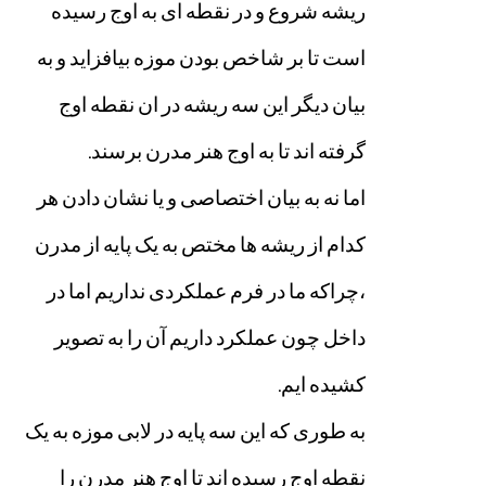
ریشه
شروع
و
در
نقطه
ای
به
اوج
رسیده
است
تا
بر
شاخص
بودن
موزه
بیافزاید
و
به
بیان
دیگر
این
سه
ریشه
در
ان
نقطه
اوج
گرفته
اند
تا
به
اوج
هنر
مدرن
برسند
.
اما
نه
به
بیان
اختصاصی
و
یا
نشان
دادن
هر
کدام
از
ریشه
ها
مختص
به
یک
پایه
از
مدرن
،چراکه
ما
در
فرم
عملکردی
نداریم
اما
در
داخل
چون
عملکرد
داریم
آن
را
به
تصویر
کشیده
ایم
.
به
طوری
که
این
سه
پایه
در
لابی
موزه
به
یک
نقطه
اوج
رسیده
اند
تا
اوج
هنر
مدرن
را