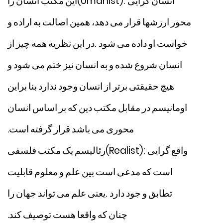
انسان
گرایی
(Umanist):
این
مکتب
انسان
را
محور
ارزشها
قرار
می
دهد،
همین
اصالت
به
اراده
و
خواست
او
داده
می
شود
.
در
این
نظریه
همه
چیز
از
انسان
شروع
شده
و
به
انسان
نیز
ختم
می
شود
و
هیچ
حقیقتی
برتر
از
انسان
وجود
ندارد
بنا
براین
اومانیسم
در
مقابل
مکتب
دین
که
بر
اساس
انسان
محوری
می
باشد
قرار
گرفته
است
.
واقع
گرایی
(Realist):
رئالیسم
یک
مکتب
فلسفی
است
که
مدعی
است
بین
علم
و
معلوم
قابلیت
تطابق
و
جود
دارد
.
یعنی
علم
می
تواند
جهان
را
چنان
که
واقعا
هست
توصیف
کند
.