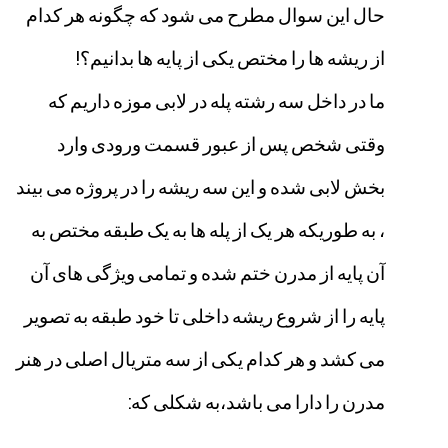
حال
این
سوال
مطرح
می
شود
که
چگونه
هر
کدام
از
ریشه
ها
را
مختص
یکی
از
پایه
ها
بدانیم؟
!
ما
در
داخل
سه
رشته
پله
در
لابی
موزه
داریم
که
وقتی
شخص
پس
از
عبور
قسمت
ورودی
وارد
بخش
لابی
شده
و
این
سه
ریشه
را
در
پروژه
می
بیند
،
به
طوریکه
هر
یک
از
پله
ها
به
یک
طبقه
مختص
به
آن
پایه
از
مدرن
ختم
شده
و
تمامی
ویژگی
های
آن
پایه
را
از
شروع
ریشه
داخلی
تا
خود
طبقه
به
تصویر
می
کشد
و
هر
کدام
یکی
از
سه
متریال
اصلی
در
هنر
مدرن
را
دارا
می
باشد،به
شکلی
که
: