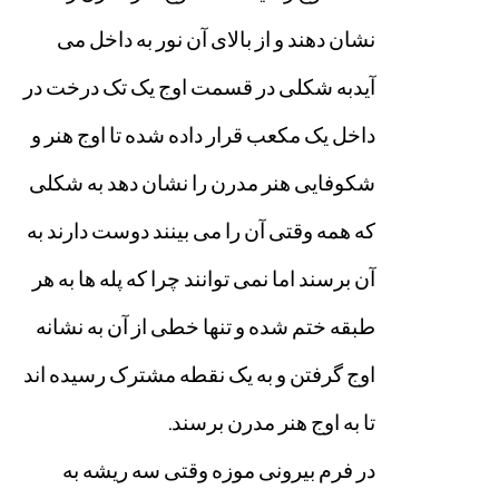
نشان
دهند
و
از
بالای
آن
نور
به
داخل
می
آیدبه
شکلی
در
قسمت
اوج
یک
تک
درخت
در
داخل
یک
مکعب
قرار
داده
شده
تا
اوج
هنر
و
شکوفایی
هنر
مدرن
را
نشان
دهد
به
شکلی
که
همه
وقتی
آن
را
می
بینند
دوست
دارند
به
آن
برسند
اما
نمی
توانند
چرا
که
پله
ها
به
هر
طبقه
ختم
شده
و
تنها
خطی
از
آن
به
نشانه
اوج
گرفتن
و
به
یک
نقطه
مشترک
رسیده
اند
تا
به
اوج
هنر
مدرن
برسند
.
در
فرم
بیرونی
موزه
وقتی
سه
ریشه
به