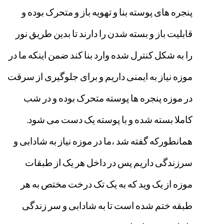
پنجره
های
پوسته
بنا
و
تهویه
باز
و
متحرک
بوده
و
قابلیت
باز
و
بسته
شدن
را
دارند
تا
بدین
طریق
نور
را
به
شکل
کنترل
شده
وارد
بنا
کند
ضمن
اینکه
ما
در
موزه
نیاز
به
ایمنی
داریم
و
برای
جلوگیری
از
سرقت
در
موزه
پنجره
ها
پوسته
متحرک
بوده
و
در
شب
کاملا
بسته
شده
و
با
پوسته
یک
دست
می
شود
.
همانطورکه
گفته
شد
،ما
در
موزه
نیاز
به
شادابی
و
سرزندگی
داریم
پس
در
داخل
هر
یک
از
طبقات
موزه
از
یک
وید
که
به
یک
تک
درخت
مختص
به
هر
طبقه
ختم
شده
است
تا
به
شادابی
و
سر
زندگی