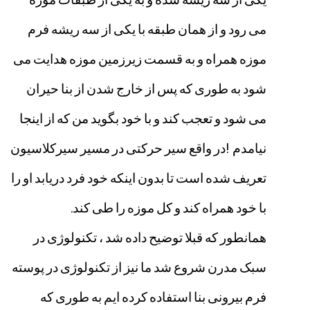
می
رود
و
از
همان
طبقه
با
یکی
از
سه
ریشه
فرم
موزه
همراه
و
به
قسمت
زیرزمین
موزه
هدایت
می
شود
به
طوری
که
پس
از
خارج
شدن
از
بنا
حیران
می
شود
و
تعجب
کند
و
با
خود
بگوید
من
که
از
اینجا
نیامدم
!
در
واقع
سیر
حرکتی
در
مسیر
سیرکلاسیون
تعریف
شده
است
تا
بدون
اینکه
خود
فرد
دریابد
او
را
با
خود
همراه
کند
و
کل
موزه
را
طی
کند
.
همانطور
که
قبلا
توضیح
داده
شد
،
تکنولوژی
در
سبک
مدرن
شروع
شد
ما
نیز
از
تکنولوژی
در
پوسته
فرم
بیرونی
بنا
استفاده
کرده
ایم
به
طوری
که