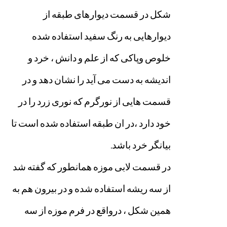
شکل
در
قسمت
دیوارهای
طبقه
از
دیوارهایی
به
رنگ
سفید
استفاده
شده
خلوص
وپاکی
که
از
علم
و
دانش
،
خرد
و
اندیشه
به
دست
می
آید
را
نشان
دهد
و
در
قسمت
هایی
از
نورگرم
که
نوری
زرد
را
در
خود
دارد
،در
ان
طبقه
استفاده
شده
است
تا
بیانگر
خرد
باشد
.
در
قسمت
لابی
موزه
همانطور
که
گفته
شد
از
سه
ریشه
استفاده
شده
و
در
بیرون
هم
به
همین
شکل
،
درواقع
در
فرم
موزه
از
سه